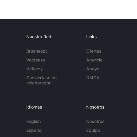
Nuestra Red
Links
Brusheezy
Ofertas
Vecteezy
Anuncie
Videezy
Apoyo
Conviértase en
DMCA
colaborador
Idiomas
Nosotros
English
Nosotros
Español
Equipo