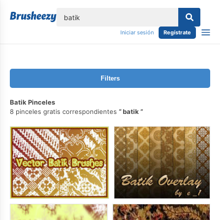
lose
Iniciar sesión
Regístrate
Filters
Batik Pinceles
8 pinceles gratis correspondientes
batik