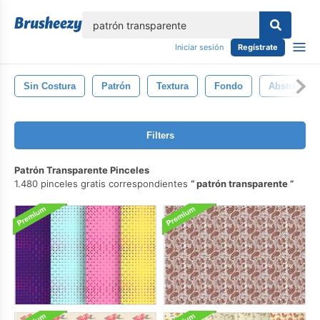
lose
Iniciar sesión
Regístrate
Sin Costura
Patrón
Textura
Fondo
Abstracto
Filters
Patrón Transparente Pinceles
1.480 pinceles gratis correspondientes
patrón transparente