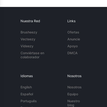
Nuestra Red
Links
Brusheezy
Ofertas
Vecteezy
Anuncie
Videezy
Apoyo
Conviértase en
DMCA
colaborador
Idiomas
Nosotros
English
Nosotros
Español
Equipo
Português
Nuestro
blog