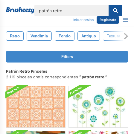
lose
Iniciar sesión
Regístrate
Retro
Vendimia
Fondo
Antiguo
Textura
T
Filters
Patrón Retro Pinceles
2.119 pinceles gratis correspondientes
patrón retro