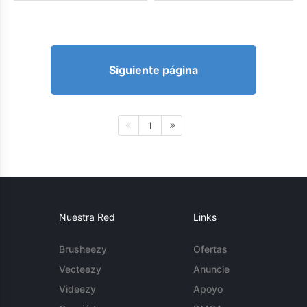
Siguiente página
1
Nuestra Red
Links
Brusheezy
Ofertas
Vecteezy
Anuncie
Videezy
Apoyo