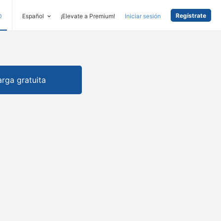
Regístrate
D
Español
¡Elevate a Premium!
Iniciar sesión
rga gratuita