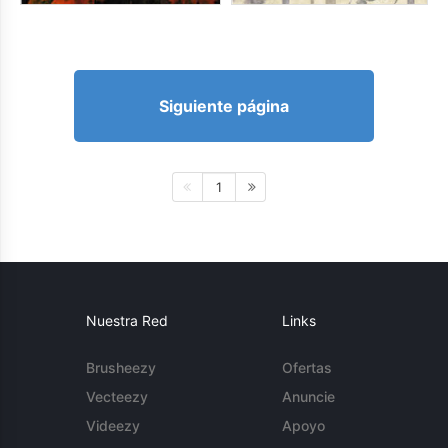
Siguiente página
1
Nuestra Red
Links
Brusheezy
Ofertas
Vecteezy
Anuncie
Videezy
Apoyo