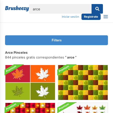
lose
Iniciar sesión
Regístrate
Filters
Arce Pinceles
844 pinceles gratis correspondientes
arce