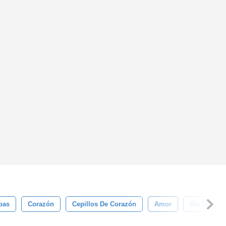
pas
Corazón
Cepillos De Corazón
Amor
Día De San 