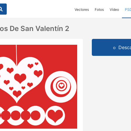
Vectores
Fotos
Vídeo
PS
os De San Valentín 2
Desca