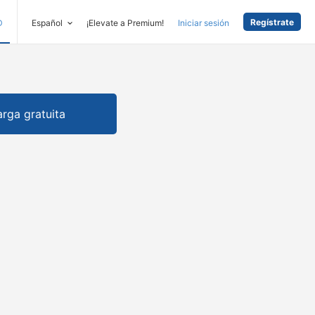
Regístrate
D
Español
¡Elevate a Premium!
Iniciar sesión
rga gratuita