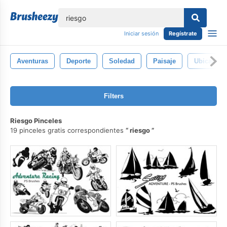
lose
Iniciar sesión
Regístrate
Aventuras
Deporte
Soledad
Paisaje
Ubicacion
Filters
Riesgo Pinceles
19 pinceles gratis correspondientes
riesgo