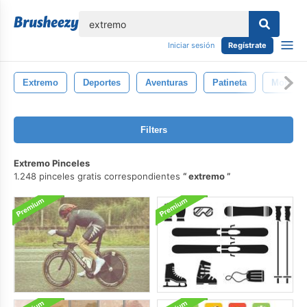
lose
Iniciar sesión
Regístrate
Extremo
Deportes
Aventuras
Patineta
Montañ
Filters
Extremo Pinceles
1.248 pinceles gratis correspondientes
extremo