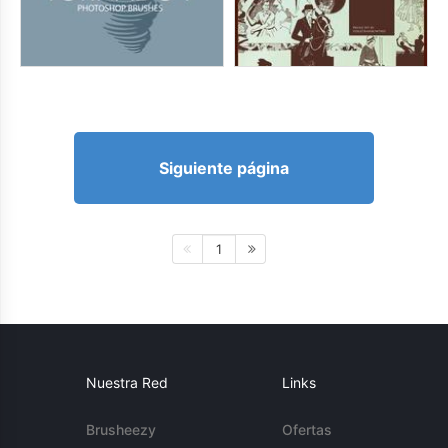
Siguiente página
1
Nuestra Red
Links
Brusheezy
Ofertas