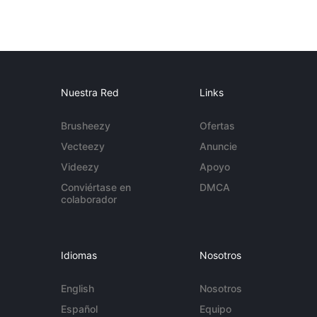
Nuestra Red
Links
Brusheezy
Ofertas
Vecteezy
Anuncie
Videezy
Apoyo
Conviértase en
DMCA
colaborador
Idiomas
Nosotros
English
Nosotros
Español
Equipo