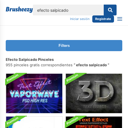
lose
Iniciar sesión
Regístrate
Filters
Efecto Salpicado Pinceles
955 pinceles gratis correspondientes
efecto salpicado