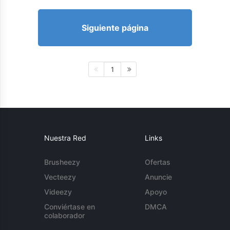
Siguiente página
1
Nuestra Red
Links
Brusheezy
Ofertas
Vecteezy
Anuncie
Videezy
Apoyo
Conviértase en
DMCA
colaborador