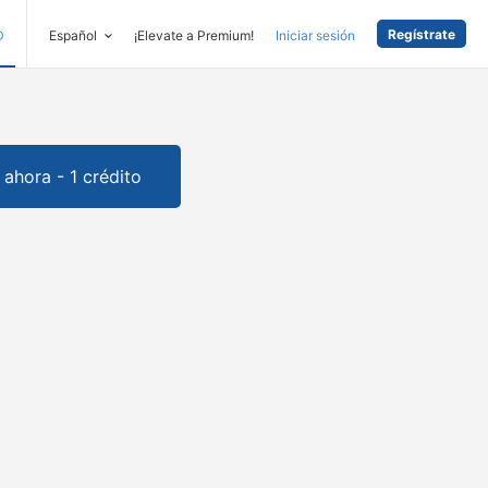
Regístrate
D
Español
¡Elevate a Premium!
Iniciar sesión
ahora - 1 crédito