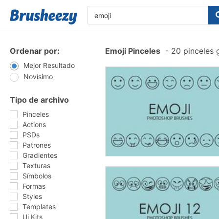
Ordenar por:
Emoji Pinceles
-
20 pinceles 
Mejor Resultado
Novísimo
Tipo de archivo
Pinceles
Actions
PSDs
Patrones
Gradientes
Texturas
Símbolos
Formas
Styles
Templates
Ui Kits