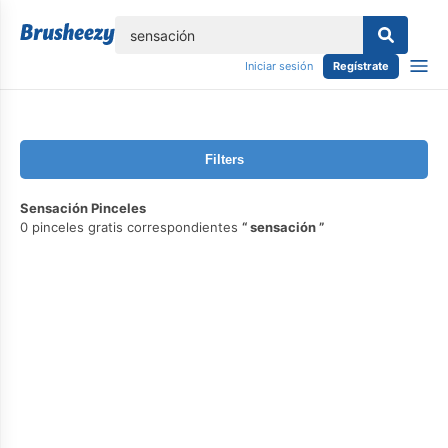
lose
Iniciar sesión
Regístrate
Filters
Sensación Pinceles
0 pinceles gratis correspondientes
sensación