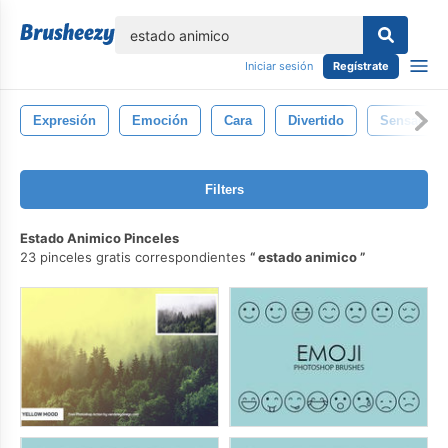
lose
Iniciar sesión
Regístrate
Expresión
Emoción
Cara
Divertido
Sensación
Filters
Estado Animico Pinceles
23 pinceles gratis correspondientes
estado animico