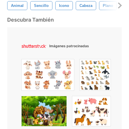
Animal
Sencillo
Icono
Cabeza
Plano
Ca
Descubra También
Imágenes patrocinadas