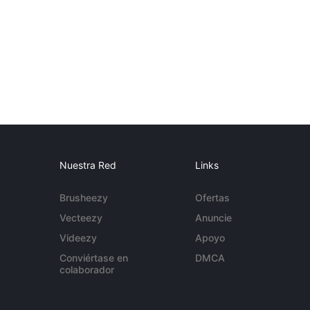
Nuestra Red
Links
Brusheezy
Ofertas
Vecteezy
Anuncie
Videezy
Apoyo
Conviértase en
DMCA
colaborador