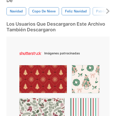
De
Navidad
Copo De Nieve
Feliz Navidad
Patrón De C
Los Usuarios Que Descargaron Este Archivo
También Descargaron
Imágenes patrocinadas