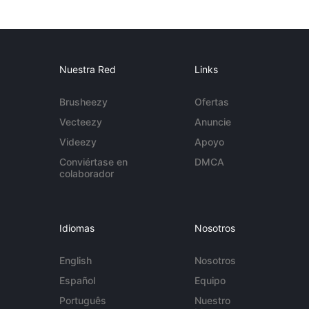
Nuestra Red
Links
Brusheezy
Ofertas
Vecteezy
Anuncie
Videezy
Apoyo
Conviértase en
DMCA
colaborador
Idiomas
Nosotros
English
Nosotros
Español
Equipo
Português
Nuestro