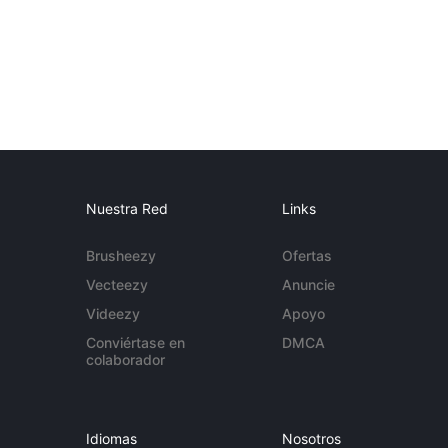
Nuestra Red
Links
Brusheezy
Ofertas
Vecteezy
Anuncie
Videezy
Apoyo
Conviértase en
DMCA
colaborador
Idiomas
Nosotros