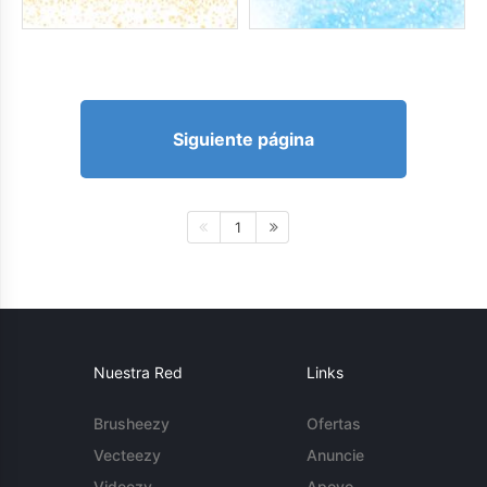
Siguiente página
1
Nuestra Red
Links
Brusheezy
Ofertas
Vecteezy
Anuncie
Videezy
Apoyo