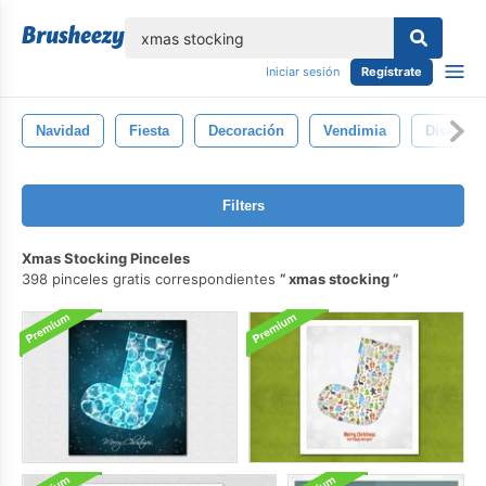
lose
Iniciar sesión
Regístrate
Navidad
Fiesta
Decoración
Vendimia
Diseño
Filters
Xmas Stocking Pinceles
398 pinceles gratis correspondientes
xmas stocking