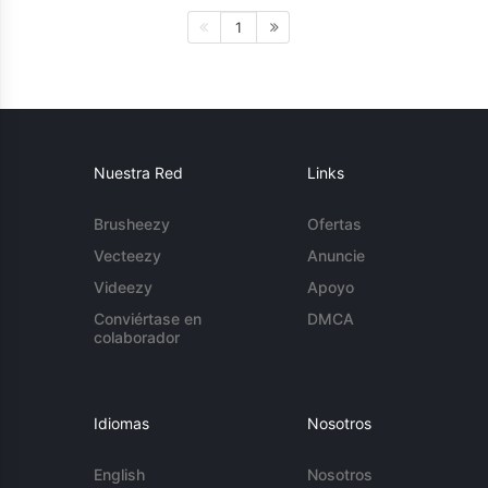
1
Nuestra Red
Links
Brusheezy
Ofertas
Vecteezy
Anuncie
Videezy
Apoyo
Conviértase en
DMCA
colaborador
Idiomas
Nosotros
English
Nosotros