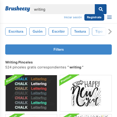
lose
Iniciar sesión
Regístrate
Escritura
Guión
Escribir
Textura
Tipo
Filters
Writing Pinceles
524 pinceles gratis correspondientes
writing