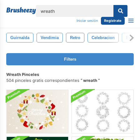
lose
Iniciar sesión
Regístrate
Guirnalda
Vendimia
Retro
Celebracion
Evento
Filters
Wreath Pinceles
504 pinceles gratis correspondientes
wreath