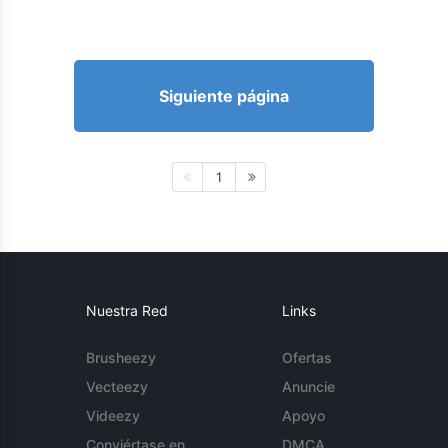
Siguiente página
1
Nuestra Red
Links
Brusheezy
Ofertas
Vecteezy
Anuncie
Videezy
Apoyo
Conviértase en
DMCA