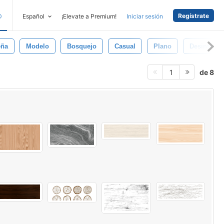
Regístrate
D
Español
¡Elevate a Premium!
Iniciar sesión
eña
Modelo
Bosquejo
Casual
Plano
Desintegra
de 8
1