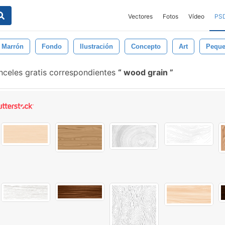
Vectores
Fotos
Vídeo
PS
Marrón
Fondo
Ilustración
Concepto
Art
Pequ
nceles gratis correspondientes
wood grain