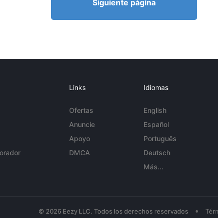
Siguiente página
Links
Idiomas
Ofertas
English
Anuncie
Español
Apoyo
Português
orador
DMCA
Deutsch
Más...
•
© 2026 Eezy LLC. Todos los derechos reservados
Tér