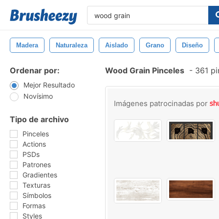
Madera
Naturaleza
Aislado
Grano
Diseño
Ordenar por:
Wood Grain Pinceles
-
361 pi
Mejor Resultado
Novísimo
Imágenes patrocinadas por
Tipo de archivo
Pinceles
Actions
PSDs
Patrones
Gradientes
Texturas
Símbolos
Formas
Styles