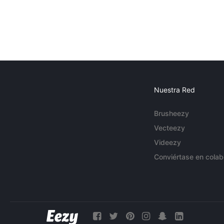
Nuestra Red
Brusheezy
Vecteezy
Videezy
Conviértase en colab