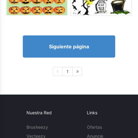
Siguiente página
1
Nuestra Red
Links
Brusheezy
Ofertas
Vecteezy
Anuncie