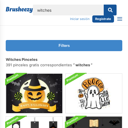
lose
Iniciar sesión
Regístrate
Filters
Witches Pinceles
391 pinceles gratis correspondientes
witches