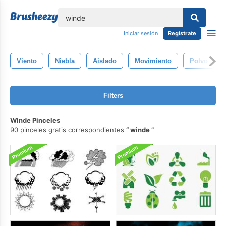
lose
Iniciar sesión
Regístrate
Viento
Niebla
Aislado
Movimiento
Polvo
Filters
Winde Pinceles
90 pinceles gratis correspondientes
winde