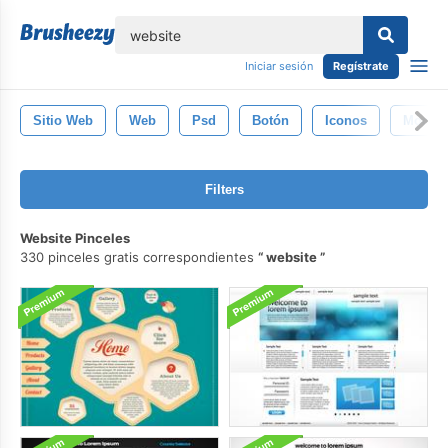
lose
Iniciar sesión
Regístrate
Sitio Web
Web
Psd
Botón
Iconos
Model
Filters
Website Pinceles
330 pinceles gratis correspondientes
website