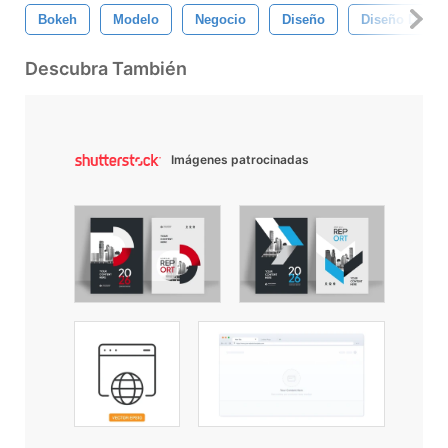
Bokeh
Modelo
Negocio
Diseño
Diseño De Pá
Descubra También
Imágenes patrocinadas