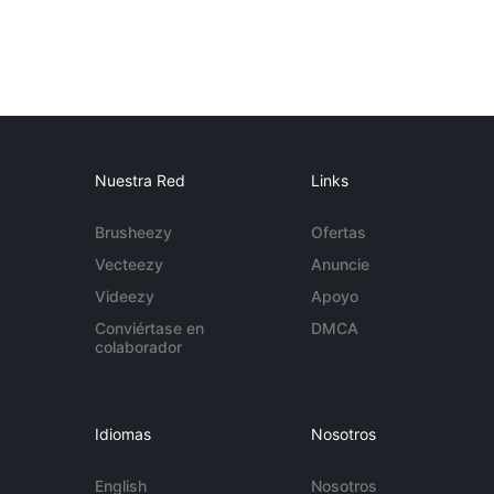
Nuestra Red
Links
Brusheezy
Ofertas
Vecteezy
Anuncie
Videezy
Apoyo
Conviértase en
DMCA
colaborador
Idiomas
Nosotros
English
Nosotros