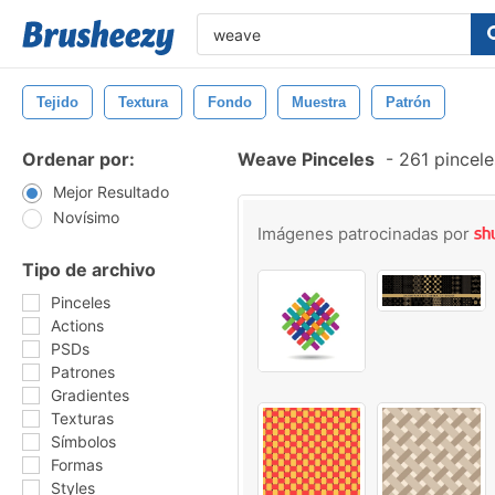
Tejido
Textura
Fondo
Muestra
Patrón
Ordenar por:
Weave Pinceles
-
261 pincele
Mejor Resultado
Novísimo
Imágenes patrocinadas por
Tipo de archivo
Pinceles
Actions
PSDs
Patrones
Gradientes
Texturas
Símbolos
Formas
Styles