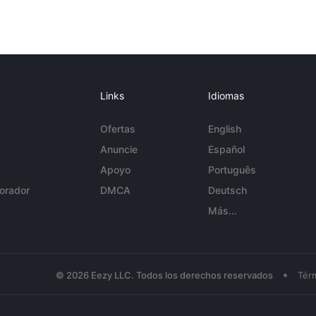
Links
Idiomas
Ofertas
English
Anuncie
Español
Apoyo
Português
orador
DMCA
Deutsch
Más...
•
© 2026 Eezy LLC. Todos los derechos reservados
Tér