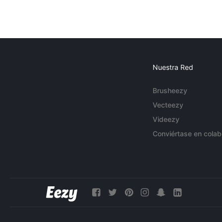
Nuestra Red
Brusheezy
Vecteezy
Videezy
Conviértase en colab