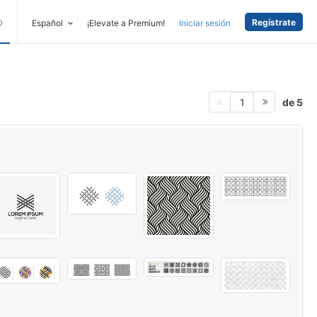
Regístrate
D
Español
¡Elevate a Premium!
Iniciar sesión
de 5
1