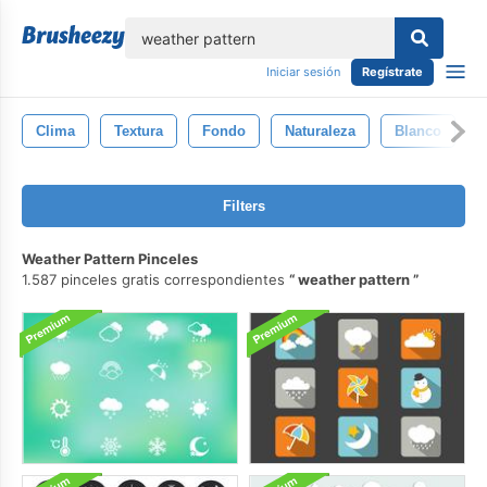
lose
Iniciar sesión
Regístrate
Clima
Textura
Fondo
Naturaleza
Blanco
Filters
Weather Pattern Pinceles
1.587 pinceles gratis correspondientes
weather pattern