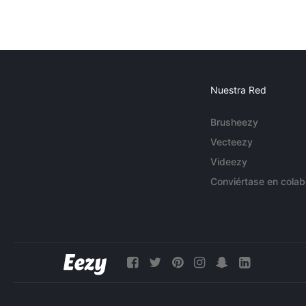
Nuestra Red
Brusheezy
Vecteezy
Videezy
Conviértase en colab