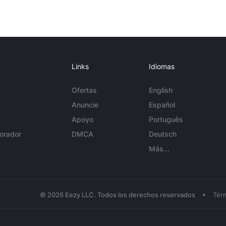
Links
Idiomas
Ofertas
English
Anuncie
Español
Apoyo
Português
orador
DMCA
Deutsch
Más...
•
© 2026 Eezy LLC. Todos los derechos reservados
Tér