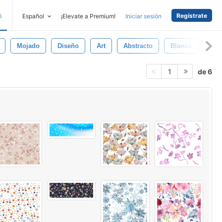
Regístrate
D
Español
¡Elevate a Premium!
Iniciar sesión
Mojado
Diseño
Art
Abstracto
Blanco
Suc
de 6
1