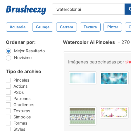
Acuarela
Grunge
Carrera
Textura
Pintar
C
Ordenar por:
Watercolor Ai Pinceles
-
270 
Mejor Resultado
Novísimo
Imágenes patrocinadas por
Tipo de archivo
Pinceles
Actions
PSDs
Patrones
Gradientes
Texturas
Símbolos
Formas
Styles