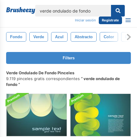
lose
Iniciar sesión
Regístrate
Fondo
Verde
Azul
Abstracto
Color
Diseñ
Filters
Verde Ondulado De Fondo Pinceles
9.119 pinceles gratis correspondientes
verde ondulado de
fondo