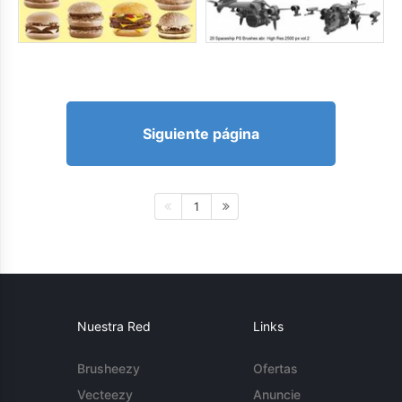
Siguiente página
1
Nuestra Red
Links
Brusheezy
Ofertas
Vecteezy
Anuncie