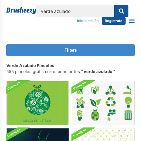
lose
Iniciar sesión
Regístrate
Filters
Verde Azulado Pinceles
555 pinceles gratis correspondientes
verde azulado