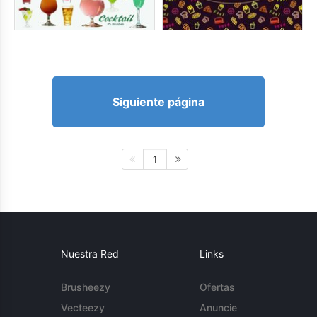
Siguiente página
1
Nuestra Red
Links
Brusheezy
Ofertas
Vecteezy
Anuncie