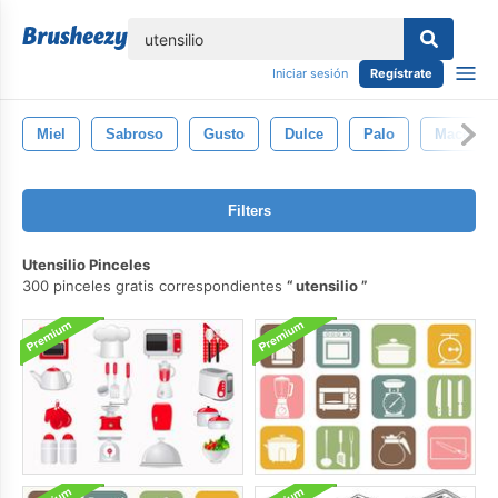
lose
Iniciar sesión
Regístrate
Miel
Sabroso
Gusto
Dulce
Palo
Maceta
Filters
Utensilio Pinceles
300 pinceles gratis correspondientes
utensilio