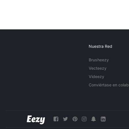
Nuestra Red
Brusheezy
Vecteezy
Videezy
Conviértase en colab