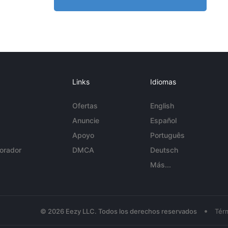
Links
Idiomas
Ofertas
English
Anuncie
Español
Apoyo
Português
orador
DMCA
Deutsch
Más...
•
© 2026 Eezy LLC. Todos los derechos reservados
Tér