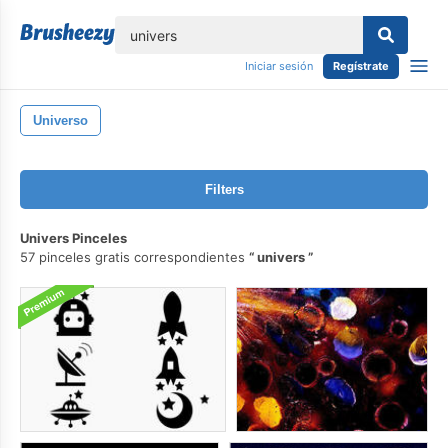
lose
Iniciar sesión
Regístrate
Universo
Filters
Univers Pinceles
57 pinceles gratis correspondientes
univers