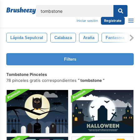
lose
Iniciar sesión
Regístrate
Lápida Sepulcral
Calabaza
Araña
Fantasma
Ví
Filters
Tombstone Pinceles
78 pinceles gratis correspondientes
tombstone