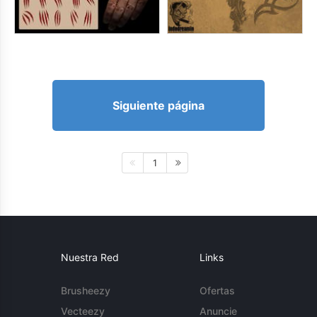
Siguiente página
1
Nuestra Red
Links
Brusheezy
Ofertas
Vecteezy
Anuncie