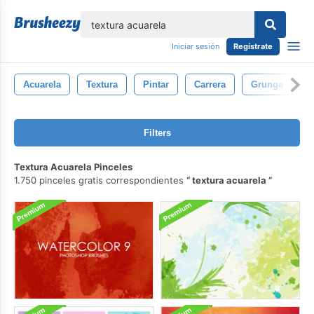
lose
Iniciar sesión
Regístrate
Acuarela
Textura
Pintar
Carrera
Grunge
C
Filters
Textura Acuarela Pinceles
1.750 pinceles gratis correspondientes
textura acuarela