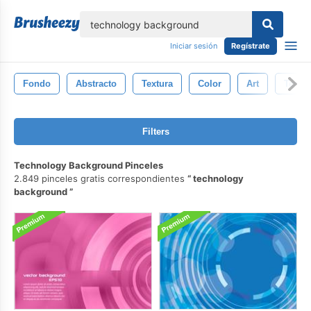
lose
Iniciar sesión
Regístrate
Fondo
Abstracto
Textura
Color
Art
Tecno
Filters
Technology Background Pinceles
2.849 pinceles gratis correspondientes
technology
background