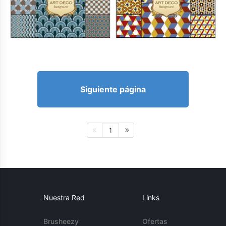
Siguiente página
1
Nuestra Red
Links
Brusheezy
Ofertas