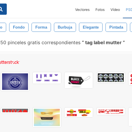
Vectores
Fotos
Vídeo
PS
co
Fondo
Forma
Burbuja
Elegante
Pintada
50 pinceles gratis correspondientes
tag label mutter