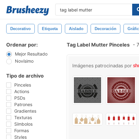
Decorativo
Etiqueta
Aislado
Decoración
Gráfi
Ordenar por:
Tag Label Mutter Pinceles
-
7
Mejor Resultado
Novísimo
Imágenes patrocinadas por
Tipo de archivo
Pinceles
Actions
PSDs
Patrones
Gradientes
Texturas
Símbolos
Formas
Styles