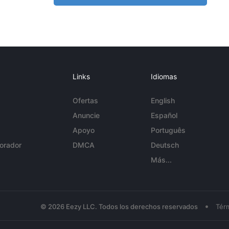
Links
Idiomas
Ofertas
English
Anuncie
Español
Apoyo
Português
orador
DMCA
Deutsch
Más...
•
© 2026 Eezy LLC. Todos los derechos reservados
Tér