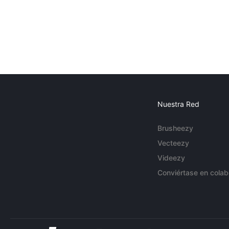
Nuestra Red
Brusheezy
Vecteezy
Videezy
Conviértase en colab