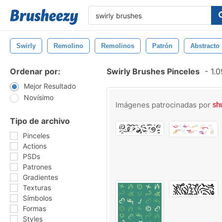
Swirly
Remolino
Remolinos
Patrón
Abstracto
Ordenar por:
Swirly Brushes Pinceles
-
1.0
Mejor Resultado
Novísimo
Imágenes patrocinadas por
Tipo de archivo
Pinceles
Actions
PSDs
Patrones
Gradientes
Texturas
Símbolos
Formas
Styles