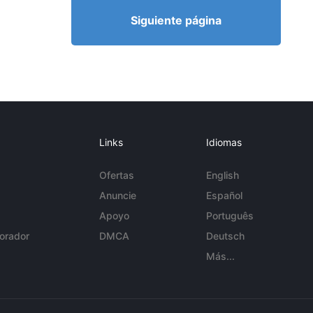
Siguiente página
Links
Idiomas
Ofertas
English
Anuncie
Español
Apoyo
Português
orador
DMCA
Deutsch
Más...