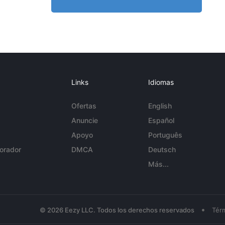
Links
Idiomas
Ofertas
English
Anuncie
Español
Apoyo
Português
orador
DMCA
Deutsch
Más...
•
© 2026 Eezy LLC. Todos los derechos reservados
Tér