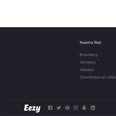
Nuestra Red
Brusheezy
Vecteezy
Videezy
Conviértase en colab