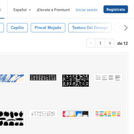
Regístrate
D
Español
¡Elevate a Premium!
Iniciar sesión
Cepillo
Pincel Mojado
Textura Del Grunge
Máscara
de 12
1