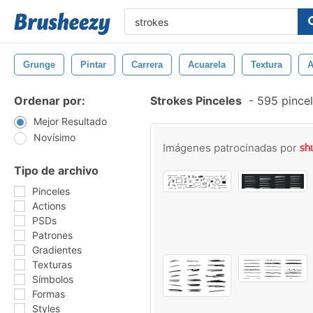
Grunge
Pintar
Carrera
Acuarela
Textura
A
Ordenar por:
Strokes Pinceles
-
595 pincel
Mejor Resultado
Novísimo
Imágenes patrocinadas por
Tipo de archivo
Pinceles
Actions
PSDs
Patrones
Gradientes
Texturas
Símbolos
Formas
Styles