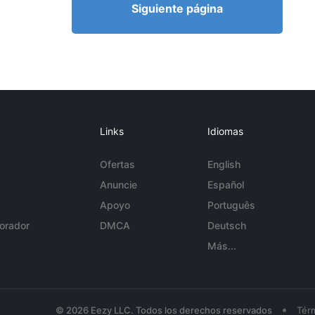
Siguiente página
Links
Idiomas
Ofertas
English
Anuncie
Español
Apoyo
Português
orador
DMCA
Deutsch
Más...
•
© 2026 Eezy LLC. Todos los derechos reservados
Tér