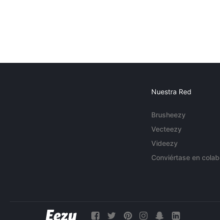
Nuestra Red
Brusheezy
Vecteezy
Videezy
Conviértase en colab