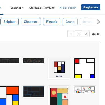
Regístrate
D
Español
¡Elevate a Premium!
Iniciar sesión
Salpicar
Chapoteo
Pintada
Grano
Aerosol
P
de 13
1