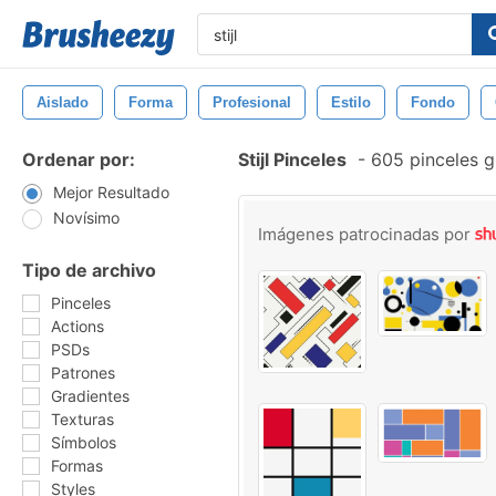
Aislado
Forma
Profesional
Estilo
Fondo
Ordenar por:
Stijl Pinceles
-
605 pinceles g
Mejor Resultado
Novísimo
Imágenes patrocinadas por
Tipo de archivo
Pinceles
Actions
PSDs
Patrones
Gradientes
Texturas
Símbolos
Formas
Styles