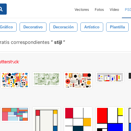
Vectores
Fotos
Vídeo
PS
Gráfico
Decorativo
Decoración
Artístico
Plantilla
ratis correspondientes
stijl