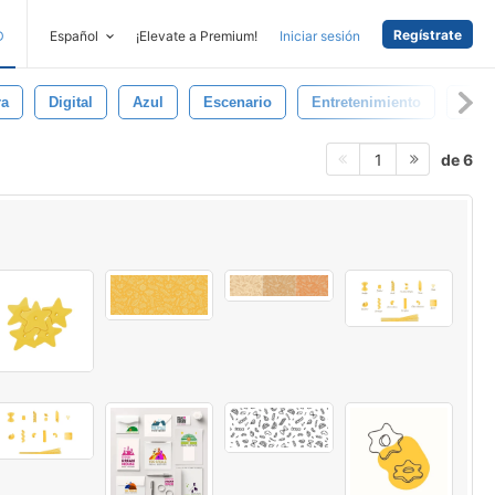
Regístrate
D
Español
¡Elevate a Premium!
Iniciar sesión
ra
Digital
Azul
Escenario
Entretenimiento
Vibr
de 6
1