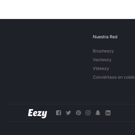
Nuestra Red
Brusheezy
Vecteezy
Videezy
Conviértase en colab