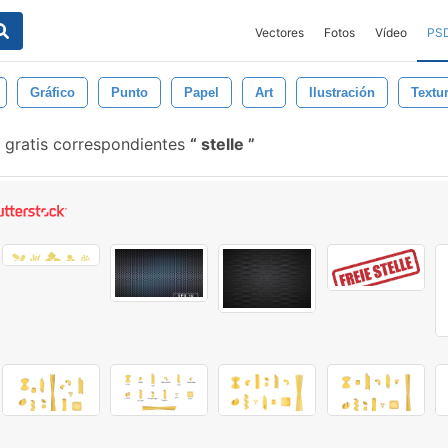
Vectores
Fotos
Vídeo
PS
Gráfico
Punto
Papel
Art
Ilustración
Textu
 gratis correspondientes
stelle