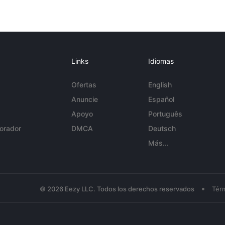
Links
Idiomas
Ofertas
English
Anuncie
Español
Apoyo
Português
orador
DMCA
Deutsch
Más...
•
© 2026 Eezy LLC. Todos los derechos reservados
Tér