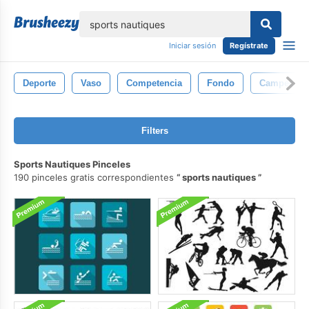
lose
Iniciar sesión
Regístrate
Deporte
Vaso
Competencia
Fondo
Campeón
Filters
Sports Nautiques Pinceles
190 pinceles gratis correspondientes
sports nautiques