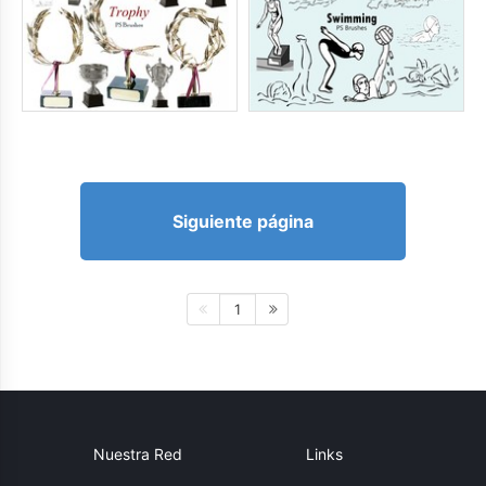
Siguiente página
1
Nuestra Red
Links