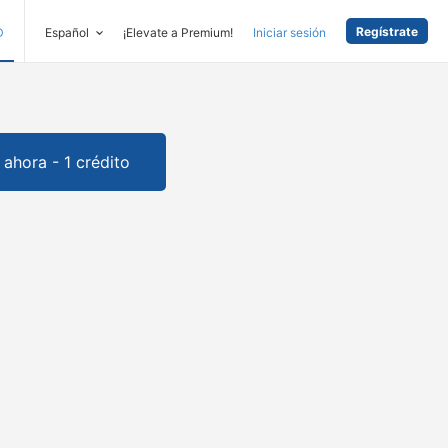
Regístrate
D
Español
¡Elevate a Premium!
Iniciar sesión
ahora - 1 crédito