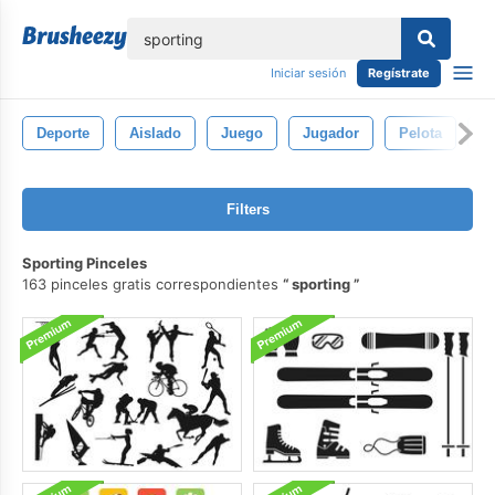
lose
Iniciar sesión
Regístrate
Deporte
Aislado
Juego
Jugador
Pelota
H
Filters
Sporting Pinceles
163 pinceles gratis correspondientes
sporting