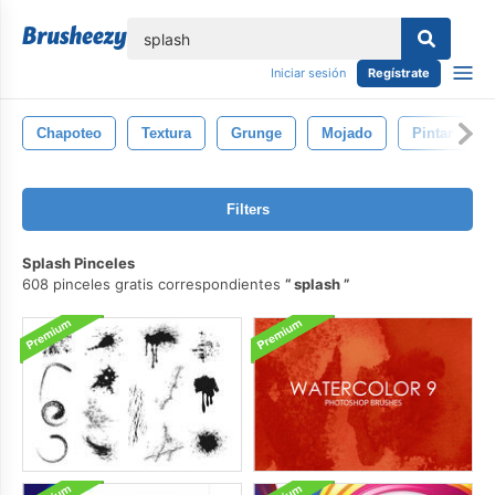
lose
Iniciar sesión
Regístrate
Chapoteo
Textura
Grunge
Mojado
Pintar
Filters
Splash Pinceles
608 pinceles gratis correspondientes
splash