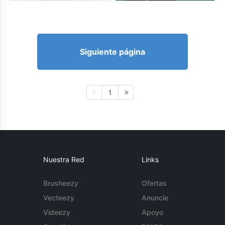
Siguiente página
1
Nuestra Red
Links
Brusheezy
Ofertas
Vecteezy
Anuncie
Videezy
Apoyo