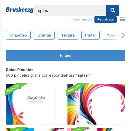
lose
Iniciar sesión
Regístrate
Chapoteo
Grunge
Textura
Pintar
Mojado
Filters
Splas Pinceles
608 pinceles gratis correspondientes
splas