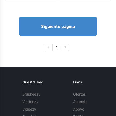
Siguiente página
1
Nuestra Red
Links
Brusheezy
Ofertas
Vecteezy
Anuncie
Videezy
Apoyo