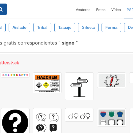
Vectores
Fotos
Vídeo
PS
l
Aislado
Tribal
Tatuaje
Silueta
Forma
De
es gratis correspondientes
signo