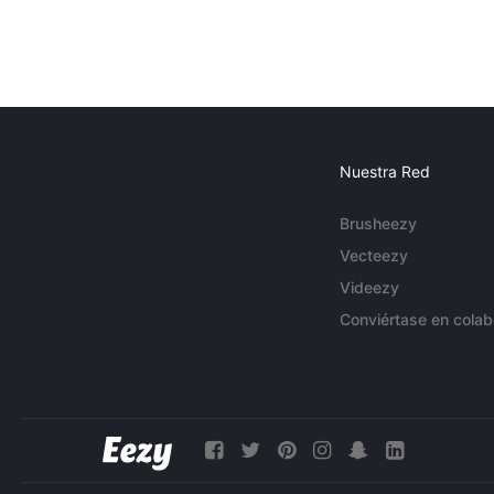
Nuestra Red
Brusheezy
Vecteezy
Videezy
Conviértase en colab