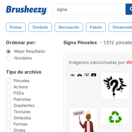
Firmar
Símbolo
Decoración
Patrón
Ornamenta
Ordenar por:
Signo Pinceles
-
1.012 pincel
Mejor Resultado
Novísimo
Imágenes patrocinadas por
Tipo de archivo
Pinceles
Actions
PSDs
Patrones
Gradientes
Texturas
Símbolos
Formas
Styles