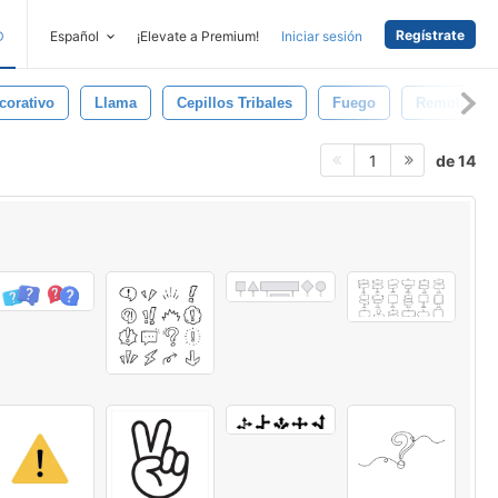
Regístrate
D
Español
¡Elevate a Premium!
Iniciar sesión
corativo
Llama
Cepillos Tribales
Fuego
Remolino
de 14
1