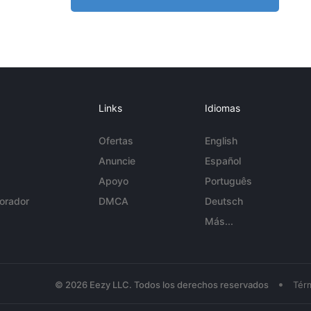
Links
Idiomas
Ofertas
English
Anuncie
Español
Apoyo
Português
orador
DMCA
Deutsch
Más...
•
© 2026 Eezy LLC. Todos los derechos reservados
Tér