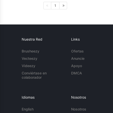
1
Nuestra Red
Links
Brusheezy
Ofertas
Vecteezy
Anuncie
Videezy
Apoyo
Conviértase en
DMCA
colaborador
Idiomas
Nosotros
English
Nosotros