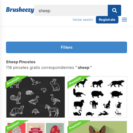
lose
Iniciar sesión
Regístrate
Filters
Sheep Pinceles
118 pinceles gratis correspondientes
sheep